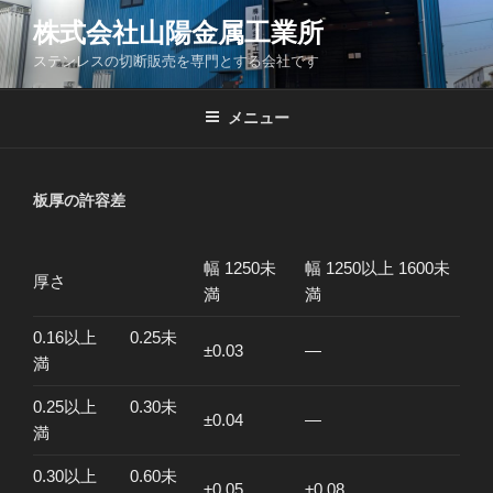
コ
株式会社山陽金属工業所
ン
ステンレスの切断販売を専門とする会社です
テ
ン
ツ
メニュー
へ
ス
キ
板厚の許容差
ッ
プ
幅 1250未
幅 1250以上 1600未
厚さ
満
満
0.16以上 0.25未
±0.03
―
満
0.25以上 0.30未
±0.04
―
満
0.30以上 0.60未
±0.05
±0.08